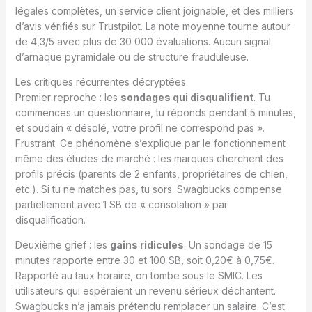
légales complètes, un service client joignable, et des milliers
d’avis vérifiés sur Trustpilot. La note moyenne tourne autour
de 4,3/5 avec plus de 30 000 évaluations. Aucun signal
d’arnaque pyramidale ou de structure frauduleuse.
Les critiques récurrentes décryptées
Premier reproche : les
sondages qui disqualifient
. Tu
commences un questionnaire, tu réponds pendant 5 minutes,
et soudain « désolé, votre profil ne correspond pas ».
Frustrant. Ce phénomène s’explique par le fonctionnement
même des études de marché : les marques cherchent des
profils précis (parents de 2 enfants, propriétaires de chien,
etc.). Si tu ne matches pas, tu sors. Swagbucks compense
partiellement avec 1 SB de « consolation » par
disqualification.
Deuxième grief : les
gains ridicules
. Un sondage de 15
minutes rapporte entre 30 et 100 SB, soit 0,20€ à 0,75€.
Rapporté au taux horaire, on tombe sous le SMIC. Les
utilisateurs qui espéraient un revenu sérieux déchantent.
Swagbucks n’a jamais prétendu remplacer un salaire. C’est