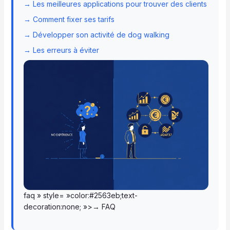
→ Les meilleures applications pour trouver des clients
→ Comment fixer ses tarifs
→ Développer son activité de dog walking
→ Les erreurs à éviter
faq » style= »color:#2563eb;text-
decoration:none; »>→ FAQ