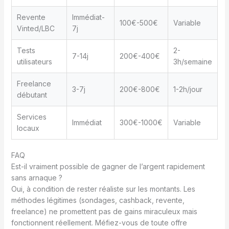
Revente
Immédiat-
100€-500€
Variable
Vinted/LBC
7j
Tests
2-
7-14j
200€-400€
utilisateurs
3h/semaine
Freelance
3-7j
200€-800€
1-2h/jour
débutant
Services
Immédiat
300€-1000€
Variable
locaux
FAQ
Est-il vraiment possible de gagner de l’argent rapidement
sans arnaque ?
Oui, à condition de rester réaliste sur les montants. Les
méthodes légitimes (sondages, cashback, revente,
freelance) ne promettent pas de gains miraculeux mais
fonctionnent réellement. Méfiez-vous de toute offre