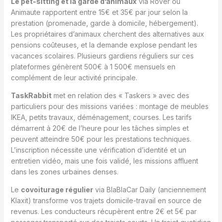
Le pet-sitting et la garde d’animaux
via Rover ou
Animaute rapportent entre 15€ et 35€ par jour selon la
prestation (promenade, garde à domicile, hébergement).
Les propriétaires d’animaux cherchent des alternatives aux
pensions coûteuses, et la demande explose pendant les
vacances scolaires. Plusieurs gardiens réguliers sur ces
plateformes génèrent 500€ à 1 500€ mensuels en
complément de leur activité principale.
TaskRabbit
met en relation des « Taskers » avec des
particuliers pour des missions variées : montage de meubles
IKEA, petits travaux, déménagement, courses. Les tarifs
démarrent à 20€ de l’heure pour les tâches simples et
peuvent atteindre 50€ pour les prestations techniques.
L’inscription nécessite une vérification d’identité et un
entretien vidéo, mais une fois validé, les missions affluent
dans les zones urbaines denses.
Le
covoiturage régulier
via BlaBlaCar Daily (anciennement
Klaxit) transforme vos trajets domicile-travail en source de
revenus. Les conducteurs récupèrent entre 2€ et 5€ par