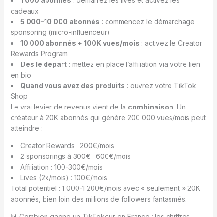
1 000 abonnés
: démarrez les lives et activez les
cadeaux
5 000-10 000 abonnés
: commencez le démarchage
sponsoring (micro-influenceur)
10 000 abonnés + 100K vues/mois
: activez le Creator
Rewards Program
Dès le départ
: mettez en place l’affiliation via votre lien
en bio
Quand vous avez des produits
: ouvrez votre TikTok
Shop
Le vrai levier de revenus vient de la
combinaison
. Un
créateur à 20K abonnés qui génère 200 000 vues/mois peut
atteindre :
Creator Rewards : 200€/mois
2 sponsorings à 300€ : 600€/mois
Affiliation : 100-300€/mois
Lives (2x/mois) : 100€/mois
Total potentiel : 1 000-1 200€/mois avec « seulement » 20K
abonnés, bien loin des millions de followers fantasmés.
📊 Combien gagne un TikTokeur en France : les chiffres