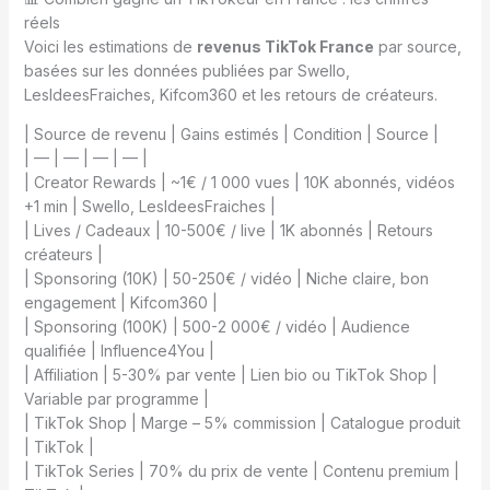
réels
Voici les estimations de
revenus TikTok France
par source,
basées sur les données publiées par Swello,
LesIdeesFraiches, Kifcom360 et les retours de créateurs.
| Source de revenu | Gains estimés | Condition | Source |
| — | — | — | — |
| Creator Rewards | ~1€ / 1 000 vues | 10K abonnés, vidéos
+1 min | Swello, LesIdeesFraiches |
| Lives / Cadeaux | 10-500€ / live | 1K abonnés | Retours
créateurs |
| Sponsoring (10K) | 50-250€ / vidéo | Niche claire, bon
engagement | Kifcom360 |
| Sponsoring (100K) | 500-2 000€ / vidéo | Audience
qualifiée | Influence4You |
| Affiliation | 5-30% par vente | Lien bio ou TikTok Shop |
Variable par programme |
| TikTok Shop | Marge – 5% commission | Catalogue produit
| TikTok |
| TikTok Series | 70% du prix de vente | Contenu premium |