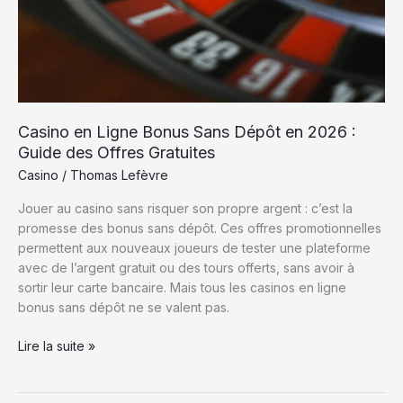
Casino en Ligne Bonus Sans Dépôt en 2026 :
Guide des Offres Gratuites
Casino
/
Thomas Lefèvre
Jouer au casino sans risquer son propre argent : c’est la
promesse des bonus sans dépôt. Ces offres promotionnelles
permettent aux nouveaux joueurs de tester une plateforme
avec de l’argent gratuit ou des tours offerts, sans avoir à
sortir leur carte bancaire. Mais tous les casinos en ligne
bonus sans dépôt ne se valent pas.
Casino
Lire la suite »
en
Ligne