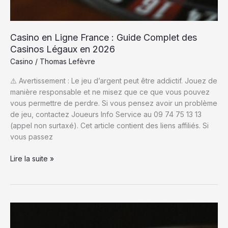
Casino en Ligne France : Guide Complet des
Casinos Légaux en 2026
Casino
/
Thomas Lefèvre
⚠️ Avertissement : Le jeu d’argent peut être addictif. Jouez de
manière responsable et ne misez que ce que vous pouvez
vous permettre de perdre. Si vous pensez avoir un problème
de jeu, contactez Joueurs Info Service au 09 74 75 13 13
(appel non surtaxé). Cet article contient des liens affiliés. Si
vous passez
Casino
Lire la suite »
en
Ligne
France
:
Guide
Complet