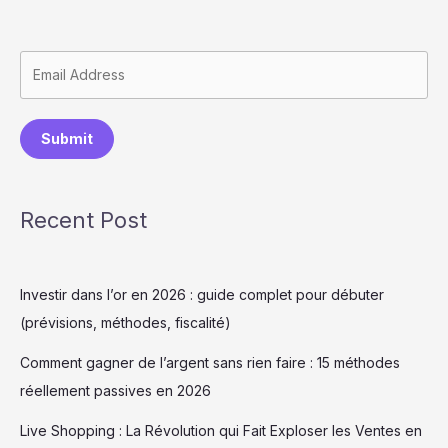
Submit
Recent Post
Investir dans l’or en 2026 : guide complet pour débuter
(prévisions, méthodes, fiscalité)
Comment gagner de l’argent sans rien faire : 15 méthodes
réellement passives en 2026
Live Shopping : La Révolution qui Fait Exploser les Ventes en