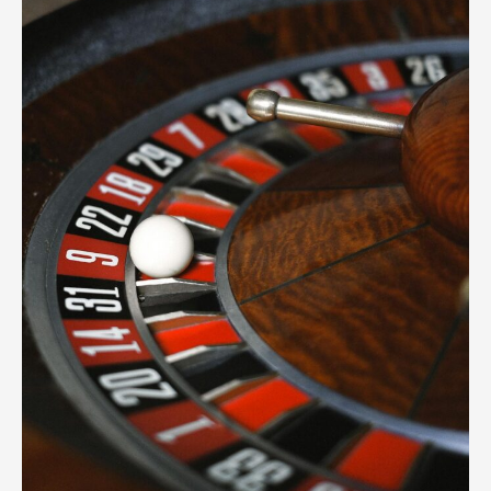
Approuvées
(2026)