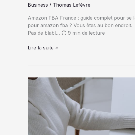
Business
/
Thomas Lefèvre
Amazon FBA France : guide complet pour se l
pour amazon fba ? Vous êtes au bon endroit.
Pas de blabl… ⏱️ 9 min de lecture
Amazon
Lire la suite »
FBA
France
:
guide
complet
pour
se
lancer