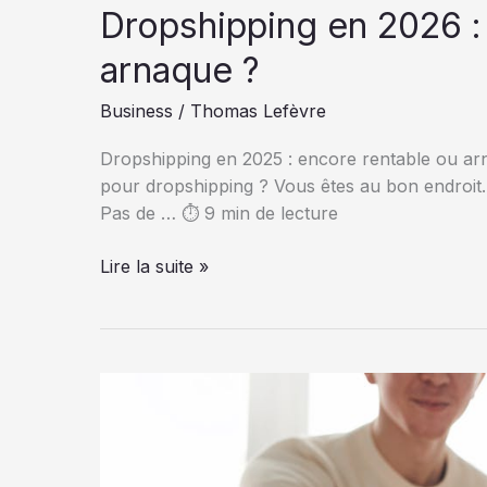
Dropshipping en 2026 :
arnaque ?
Business
/
Thomas Lefèvre
Dropshipping en 2025 : encore rentable ou ar
pour dropshipping ? Vous êtes au bon endroit.
Pas de … ⏱️ 9 min de lecture
Dropshipping
Lire la suite »
en
2026
:
encore
rentable
ou
arnaque
?