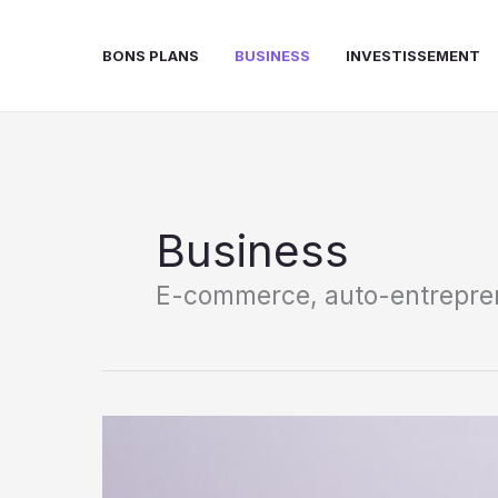
Aller
au
BONS PLANS
BUSINESS
INVESTISSEMENT
contenu
Business
E-commerce, auto-entreprene