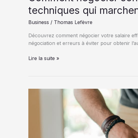
techniques qui marchen
Business
/
Thomas Lefèvre
Découvrez comment négocier votre salaire eff
négociation et erreurs à éviter pour obtenir l’
Comment
Lire la suite »
négocier
son
salaire
en
2026
:
7
techniques
qui
marchent